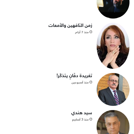
زمن التافهين والأمعات
منذ 7 أيام
تغريدة دفّانٍ يتذكّر!
منذ أسبوعين
سيد هندي
منذ 3 أسابيع