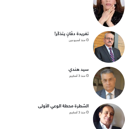
تغريدة دفّانٍ يتذكّر!
منذ أسبوعين
سيد هندي
منذ 3 أسابيع
الشطرة محطة الوعي الأولى
منذ 3 أسابيع