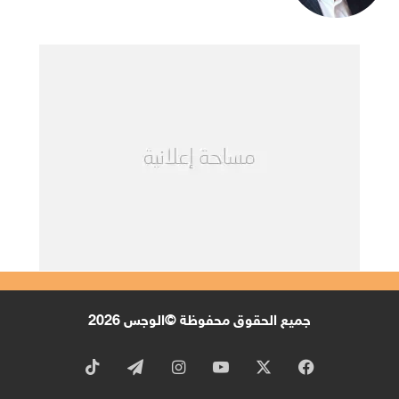
جميع الحقوق محفوظة ©الوجس 2026
x
فيسبوك
يوتيوب
انستقرام
تيلقرام
‫tiktok