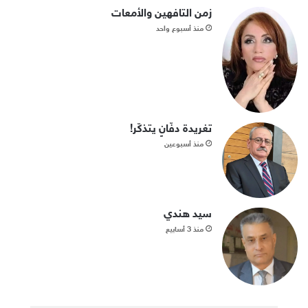
زمن التافهين والأمعات
منذ أسبوع واحد
تغريدة دفّانٍ يتذكّر!
منذ أسبوعين
سيد هندي
منذ 3 أسابيع