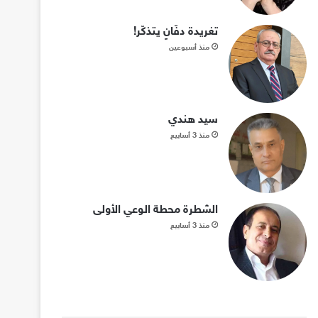
تغريدة دفّانٍ يتذكّر!
منذ أسبوعين
سيد هندي
منذ 3 أسابيع
الشطرة محطة الوعي الأولى
منذ 3 أسابيع