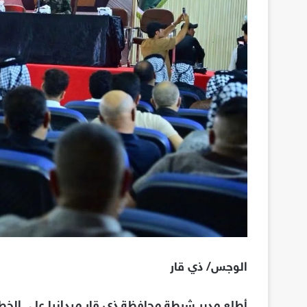
الوجس/ ذي قار
أطلع مدير شرطة محافظة ذي قار ميدانيا على الخط