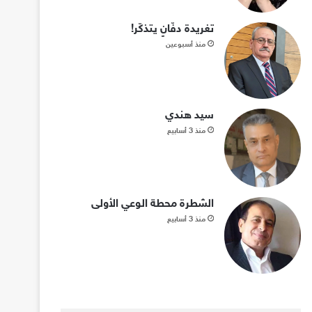
تغريدة دفّانٍ يتذكّر!
منذ أسبوعين
سيد هندي
منذ 3 أسابيع
الشطرة محطة الوعي الأولى
منذ 3 أسابيع