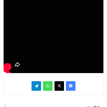
فيسبوك
x
واتساب
تيلقرام