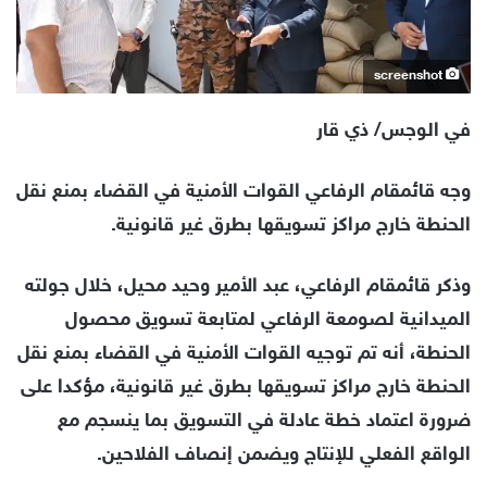
screenshot
في الوجس/
ذي قار
وجه قائمقام الرفاعي القوات الأمنية في القضاء بمنع نقل
الحنطة خارج مراكز تسويقها بطرق غير قانونية.
وذكر قائمقام الرفاعي، عبد الأمير وحيد محيل، خلال جولته
الميدانية لصومعة الرفاعي لمتابعة تسويق محصول
الحنطة، أنه تم توجيه القوات الأمنية في القضاء بمنع نقل
الحنطة خارج مراكز تسويقها بطرق غير قانونية، مؤكدا على
ضرورة اعتماد خطة عادلة في التسويق بما ينسجم مع
الواقع الفعلي للإنتاج ويضمن إنصاف الفلاحين.