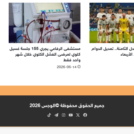
ل الثامنة.. تعديل الدوام
مستشفى الرفاعي يجري 155 جلسة غسيل
لأربعاء
كلوي لمرضى الفشل الكلوي خلال شهر
واحد فقط
2026-06-14
جميع الحقوق محفوظة ©الوجس 2026
x
فيسبوك
يوتيوب
انستقرام
تيلقرام
‫tiktok