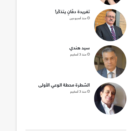
تغريدة دفّانٍ يتذكّر!
منذ أسبوعين
سيد هندي
منذ 3 أسابيع
الشطرة محطة الوعي الأولى
منذ 3 أسابيع