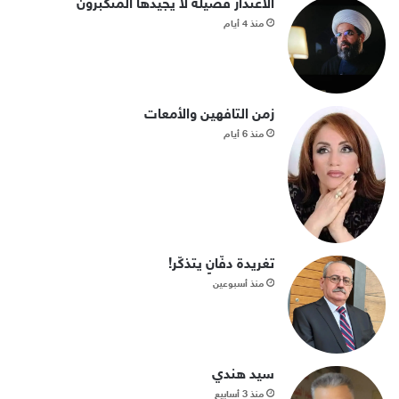
الاعتذار فضيلة لا يجيدها المتكبرون
منذ 4 أيام
زمن التافهين والأمعات
منذ 6 أيام
تغريدة دفّانٍ يتذكّر!
منذ أسبوعين
سيد هندي
منذ 3 أسابيع