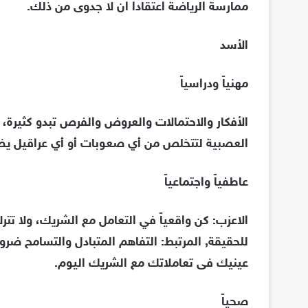
ممارسة الرياضة اعتقاداً ان لا جدوى من ذلك.
الأسد
مهنياً ودراسياً
الأفكار والاحتمالات والعروض والفرص تبدو كثيرة، إل
العصبية لتتخلص من أي صعوبات أو أي عراقيل 
عاطفياً واجتماعياً
الاعزب: كن واقعياً في التعامل مع الشريك، ولا تت
للحقيقة, المرتبط: التفاهم المتبادل والتسامح ض
عينيك فى تعاملاتك مع الشريك اليوم.
صحياً