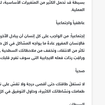
بسيطة قد تحمل الكثير من المتغيرات الأساسية، ل
العملية.
عاطفياً واجتماعياً
إجتماعياً: من الواجب على كل إنسان أن يبادل الآخري
فالإنسان المغرور عادةً ما يواجه المشاكل في كل صو
تكثر من الانتقاد، وتخفف من ملاحظاتك السطحية , في
وراقِبْ ردّات فعله الايجابية التى سوف تفرح قلبك.
صحياً
لا تستغلّ طاقتك حتى أقصى درجة ولا تقسُ على ن
طعامك ونشاطاتك الكثيرة، وحاول التوفيق في كل 
السرطان