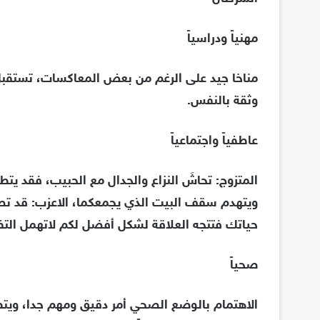
مهنياً ودراسياً
مناخا جيد على الرغم من بعض المعاكسات، تستقبل
وثقة بالنفس.
عاطفياً واجتماعياً
المتزوج: تحاشَ النزاع والجدال مع الحبيب، فقد يتطو
ويتهدم سقف البيت الذي يجمعكما، الاعزب: قد 
حياتك فتتجه العلاقة لشكل أفضل لكم لاتهمل الت
صحياً
الاهتمام بالوضع الصحي أمر دقيق ومهم جدا، ويتط