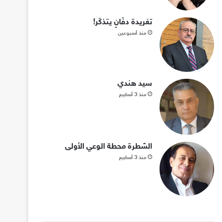
تغريدة دفّانٍ يتذكّر!
منذ أسبوعين
سيد هندي
منذ 3 أسابيع
الشطرة محطة الوعي الأولى
منذ 3 أسابيع