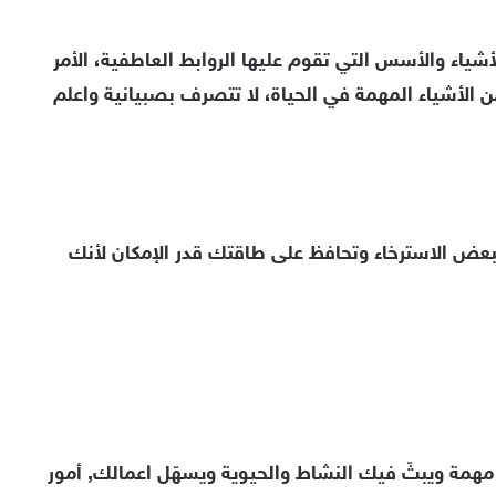
لأشياء والأسس التي تقوم عليها الروابط العاطفية، الأمر
 الأشياء المهمة في الحياة، لا تتصرف بصبيانية واعلم
بعض الاسترخاء وتحافظ على طاقتك قدر الإمكان لأنك
 مهمة ويبثّ فيك النشاط والحيوية ويسهّل اعمالك, أمور