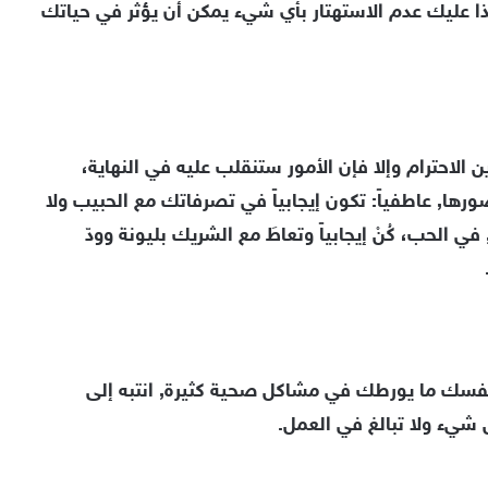
ذا عليك عدم الاستهتار بأي شيء يمكن أن يؤثر في حياتك
ن الاحترام وإلا فإن الأمور ستنقلب عليه في النهاية،
رها, عاطفياً: تكون إيجابياً في تصرفاتك مع الحبيب ولا
 الحب، كُنْ إيجابياً وتعاطَ مع الشريك بليونة وودّ
فسك ما يورطك في مشاكل صحية كثيرة, انتبه إلى
شيء ولا تبالغ في العمل.