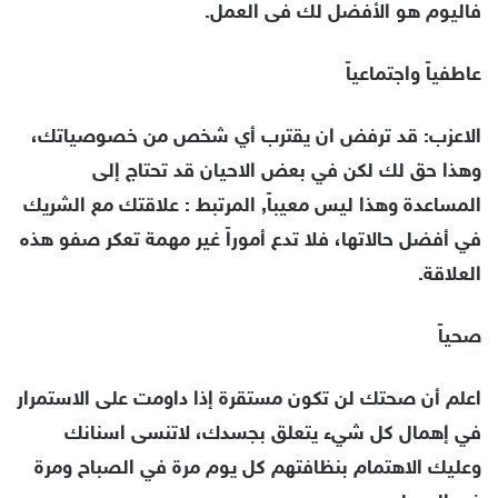
فاليوم هو الأفضل لك فى العمل.
عاطفياً واجتماعياً
الاعزب: قد ترفض ان يقترب أي شخص من خصوصياتك،
وهذا حق لك لكن في بعض الاحيان قد تحتاج إلى
المساعدة وهذا ليس معيباً, المرتبط : علاقتك مع الشريك
في أفضل حالاتها، فلا تدع أموراً غير مهمة تعكر صفو هذه
العلاقة.
صحياً
اعلم أن صحتك لن تكون مستقرة إذا داومت على الاستمرار
في إهمال كل شيء يتعلق بجسدك، لاتنسى اسنانك
وعليك الاهتمام بنظافتهم كل يوم مرة في الصباح ومرة