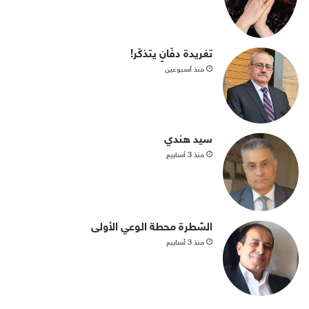
تغريدة دفّانٍ يتذكّر!
منذ أسبوعين
سيد هندي
منذ 3 أسابيع
الشطرة محطة الوعي الأولى
منذ 3 أسابيع