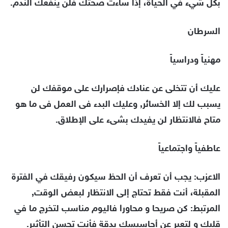
بكل شيء في الحياة، إذا ساءت صحتك فلن ينفعك الندم.
السرطان
مهنياً ودراسياً
عليك أن تتخلى عن عنادك فإصرارك على موقفك لن
يسبب لك إلا الخسائر, وعليك البدء فى العمل فى ما هو
متاح فالانتظار لن يفيدك بشىء على الإطلاق.
عاطفياً واجتماعياً
الاعزب: يجب أن تعرف أن الحظ سيكون رفيقك في الفترة
المقبلة، أنت فقط تحتاج إلى الانتظار لبعض الوقت,
المرتبط: كن صريحا و محاورا فاليوم مناسب لتخرج ما في
قلبك و لتعبر عن أحاسيسك بدقة فأنت تحسن التأثير.