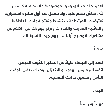
الاعزب: اعتمد الهدوء والموضوعية والشفافية كأساس
لأي نقاش تقدم عليه، ولا تنفعل عند أول مبادرة استفزازية
تعترضك, المرتبط: أنت نشيط وتفتح أبوابك العاطفية
والعائلية للتعارف واللقاءات وتركز جهودك في الكلام عن
مشاعرك لتوضيح آراءك، اليوم جيد بالنسبة لك.
صحياً
اعمد إلى الابتعاد قليلاً عن التفكير الكثيف المرهق
لنفسك, مارس الهدوء او الانعزال لوحدك بعض الوقت
للتأمل وتحسين حالتك النفسية.
الجدي
مهنياً ودراسياً