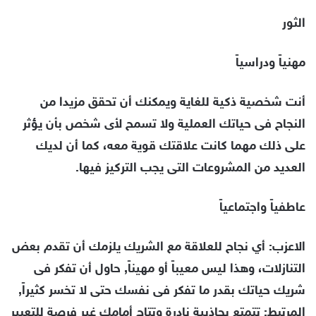
الثور
مهنياً ودراسياً
أنت شخصية ذكية للغاية ويمكنك أن تحقق مزيدا من
النجاح فى حياتك العملية ولا تسمح لأى شخص بأن يؤثر
على ذلك مهما كانت علاقتك قوية معه، كما أن لديك
العديد من المشروعات التى يجب التركيز فيها.
عاطفياً واجتماعياً
الاعزب: أي نجاح للعلاقة مع الشريك يلزمك أن تقدم بعض
التنازلات، وهذا ليس معيباً أو مهيناً, حاول أن تفكر فى
شريك حياتك بقدر ما تفكر فى نفسك حتى لا تخسر كثيراً,
المرتبط: تتمتع بجاذبية نادرة وتتاح أمامك غير فرصة للتعبير