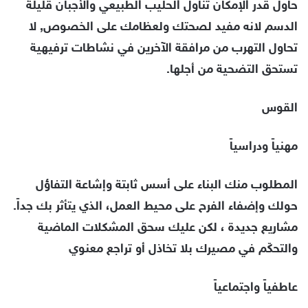
حاول قدر الإمكان تناول الحليب الطبيعي والأجبان قليلة
الدسم لانه مفيد لصحتك ولعظامك على الخصوص, لا
تحاول التهرب من مرافقة الآخرين في نشاطات ترفيهية
تستحق التضحية من أجلها.
القوس
مهنياً ودراسياً
المطلوب منك البناء على أسس ثابتة وإشاعة التفاؤل
حولك وإضفاء الفرح على محيط العمل، الذي يتأثر بك جداً.
مشاريع جديدة ، لكن عليك سحق المشكلات الماضية
والتحكّم في مصيرك بلا تخاذل أو تراجع معنوي
عاطفياً واجتماعياً