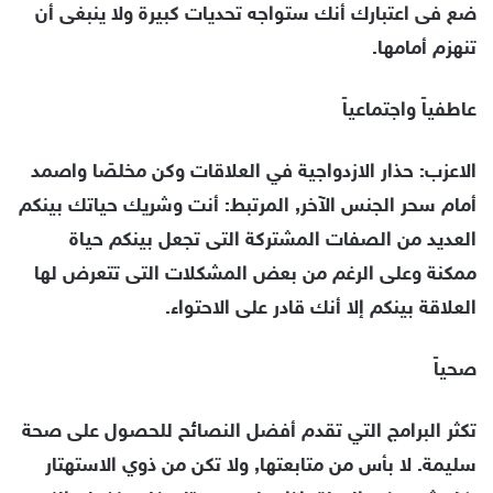
ضع فى اعتبارك أنك ستواجه تحديات كبيرة ولا ينبغى أن
تنهزم أمامها.
عاطفياً واجتماعياً
الاعزب: حذار الازدواجية في العلاقات وكن مخلصًا واصمد
أمام سحر الجنس الآخر, المرتبط: أنت وشريك حياتك بينكم
العديد من الصفات المشتركة التى تجعل بينكم حياة
ممكنة وعلى الرغم من بعض المشكلات التى تتعرض لها
العلاقة بينكم إلا أنك قادر على الاحتواء.
صحياً
تكثر البرامج التي تقدم أفضل النصائح للحصول على صحة
سليمة. لا بأس من متابعتها, ولا تكن من ذوي الاستهتار