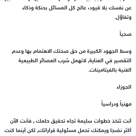
عن نفسك بلا قيود، عالج كل المسائل بحنكة وذكاء
وتفاؤل.
صحياً
وسط الجهود الكبيرة من حق صحتك الاهتمام بها وعدم
التقصير في العناية, لاتهمل شرب العصائر الطبيعية
الغنية بالفيتامينات.
الجوزاء
مهنياً ودراسياً
أنت تتخذ خطوات سليمة تجاه تحقيق حلمك , فأنت الآن
أكثر نضجا ويمكنك تحمل مسئولية قراراتك, لكن أينما كنت