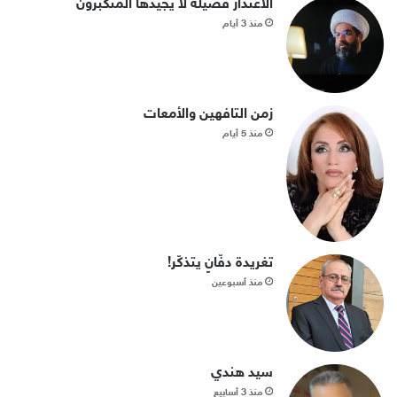
الاعتذار فضيلة لا يجيدها المتكبرون
منذ 3 أيام
زمن التافهين والأمعات
منذ 5 أيام
تغريدة دفّانٍ يتذكّر!
منذ أسبوعين
سيد هندي
منذ 3 أسابيع