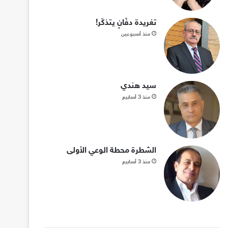
تغريدة دفّانٍ يتذكّر!
منذ أسبوعين
سيد هندي
منذ 3 أسابيع
الشطرة محطة الوعي الأولى
منذ 3 أسابيع