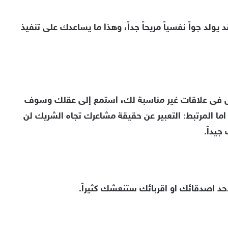
د يولد جواً نفسياً مريحاً جداً، وهذا ما يساعدك على تنفيذ
خل فى علاقات غير مناسبة لك، استمع إلى عقلك وسوف
اما المرتبط: التعبير عن حقيقة مشاعرك تجاه الشريك لن
يداً.
حد اصدقائك او اقربائك ستنعشك كثيراً.