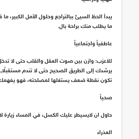
يبدأ الحظ السيئ ببالتراجع وحلول الأمل الكبير، ما ق
ما يطلب منك براحة بال.
عاطفياً واجتماعياً
للاعزب: وازن بين صوت العقل والقلب حتى لا تد
يرشدك إلى الطريق الصحيح حتى لا تندم مستقبلًا, 
تكون نقطة ضعف يستغلها لمصلحته، فهو يفهمك ج
صحياً
حاول ان لايسيطر عليك الكسل، في المساء زيارة لا
العذراء