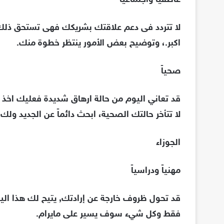
عاطفياً واجتماعياً
لا تتردد فى دعم علاقتك بشريكك فهى تستحق ذلك،
اكبر.، وتوضيح بعض الأمور ينتظر خطوة منك.
صحياً
قد تعاني اليوم من حالة ارهاق شديدة فعليك اخذ ق
لا تتأخر حالتك الصحية، ابحث دائماً عن الجديد ولك
الجوزاء
مهنياً ودراسياً
قد تحول ظروف خارجة عن إرادتك, يتيح لك هذا اليو
فقط وكل شيء سوف يسير على مايرام.