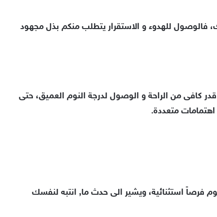
 فالوصول للهدوء و الاستقرار يتطلب منكم بذل مجهود
در كافى من الراحة و الوصول لدرجة النوم العميق، حتى
 اهتمامات متعددة.
م فرصاً استثنائية، ويشير الى حدث ما, انتبه لنفسك