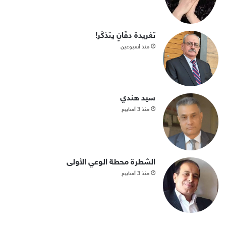
تغريدة دفّانٍ يتذكّر!
منذ أسبوعين
سيد هندي
منذ 3 أسابيع
الشطرة محطة الوعي الأولى
منذ 3 أسابيع