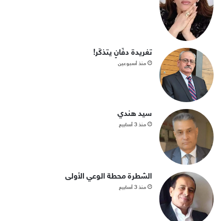
تغريدة دفّانٍ يتذكّر!
منذ أسبوعين
سيد هندي
منذ 3 أسابيع
الشطرة محطة الوعي الأولى
منذ 3 أسابيع