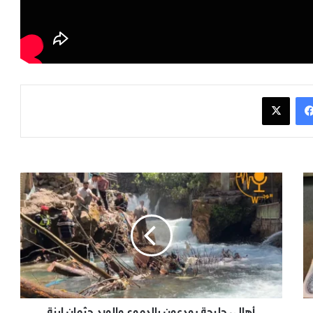
فيسبوك
x
أهالي حلبجة يودعون بالدموع والورد جثمان ابنة