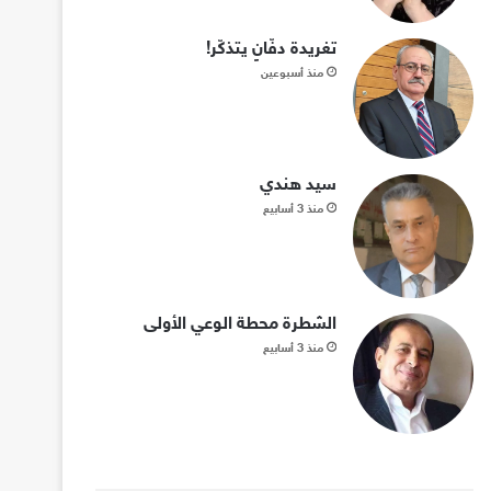
تغريدة دفّانٍ يتذكّر!
منذ أسبوعين
سيد هندي
منذ 3 أسابيع
الشطرة محطة الوعي الأولى
منذ 3 أسابيع