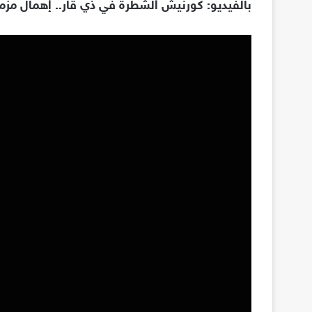
بالفيديو:
كورنيش الشطرة في ذي قار.. إهمال مزمن