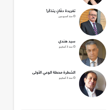
تغريدة دفّانٍ يتذكّر!
منذ أسبوعين
سيد هندي
منذ 3 أسابيع
الشطرة محطة الوعي الأولى
منذ 3 أسابيع