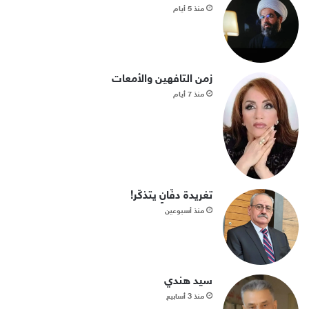
منذ 5 أيام
زمن التافهين والأمعات
منذ 7 أيام
تغريدة دفّانٍ يتذكّر!
منذ أسبوعين
سيد هندي
منذ 3 أسابيع