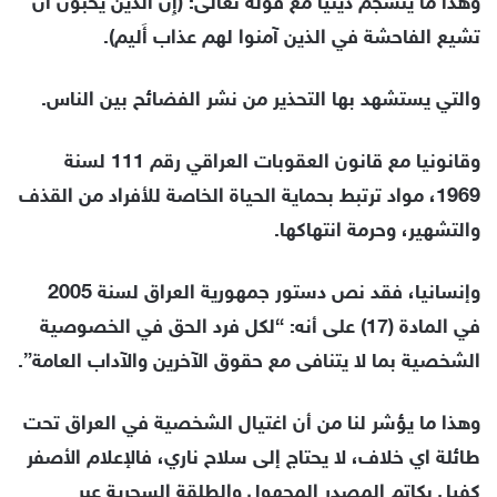
وهذا ما ينسجم دينيا مع قوله تعالى: (إِن الذين يحبون أَن
تشيع الفاحشة في الذين آمنوا لهم عذاب أَليم).
والتي يستشهد بها التحذير من نشر الفضائح بين الناس.
وقانونيا مع قانون العقوبات العراقي رقم 111 لسنة
1969، مواد ترتبط بحماية الحياة الخاصة للأفراد من القذف
والتشهير، وحرمة انتهاكها.
وإنسانيا، فقد نص دستور جمهورية العراق لسنة 2005
في المادة (17) على أنه: “لكل فرد الحق في الخصوصية
الشخصية بما لا يتنافى مع حقوق الآخرين والآداب العامة”.
وهذا ما يؤشر لنا من أن اغتيال الشخصية في العراق تحت
طائلة اي خلاف، لا يحتاج إلى سلاح ناري، فالإعلام الأصفر
كفيل بكاتم المصدر المجهول والطلقة السحرية عبر