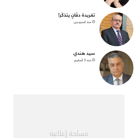
تغريدة دفّانٍ يتذكّر!
منذ أسبوعين
سيد هندي
منذ 3 أسابيع