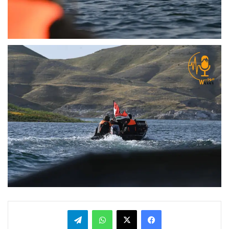
فيسبوك
x
واتساب
تيلقرام