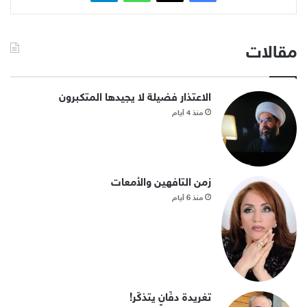
مقالات
الاعتذار فضيلة لا يجيدها المتكبرون
منذ 4 أيام
زمن التافهين والأمعات
منذ 6 أيام
تغريدة دفّانٍ يتذكّر!