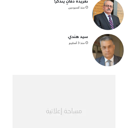
تغريدة دفّانٍ يتذكّر!
منذ أسبوعين
سيد هندي
منذ 3 أسابيع