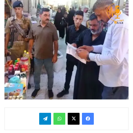
فيسبوك
x
واتساب
تيلقرام