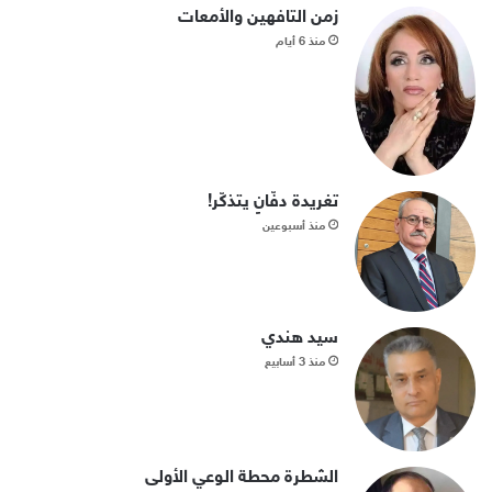
زمن التافهين والأمعات
منذ 6 أيام
تغريدة دفّانٍ يتذكّر!
منذ أسبوعين
سيد هندي
منذ 3 أسابيع
الشطرة محطة الوعي الأولى