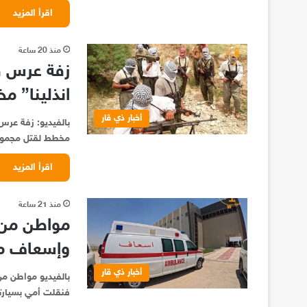
اقرأ المزيد
منذ 20 ساعة
زفة عرس ف
انذلينا” م
أخبار ذي قار
بالفيديو: زفة عرس
مخطط لقتل مجموع
اقرأ المزيد
منذ 21 ساعة
مواطن من 
وإسعاف ما
أخبار ذي قار
بالفيديو مواطن م
فنقلت أمي بسيارت