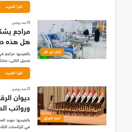
اقرأ المزيد
منذ يومين
مراجع يشك
هل هذه صح
أخبار ذي قار
بالفيديو: مراجع 
غسيل الكلى، منا
اقرأ المزيد
منذ يومين
ديوان الر
ورواتب الد
أخبار العراق
بالفيديو: مهند ا
في الرئاسات الثلاث لـ6 آلاف موظف مقابل