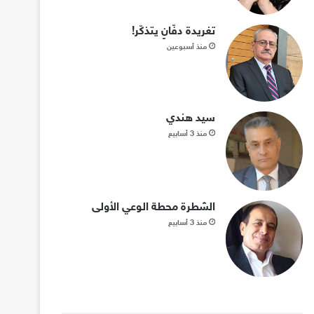
تغريدة دفّانٍ يتذكّر!
منذ أسبوعين
سيد هندي
منذ 3 أسابيع
الشطرة محطة الوعي الأولى
منذ 3 أسابيع